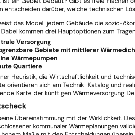
 ist ein Gebiet bebaut? Gibt es freie Flächen o
 entscheiden darüber, welche technischen Lös
 weist das Modell jedem Gebäude die sozio-öko
 Dabei kommen drei Hauptoptionen zum Tragen
rale Versorgung
abgrenzbare Gebiete mit mittlerer Wärmedich
zelne Wärmepumpen
aute Quartiere
ner Heuristik, die Wirtschaftlichkeit und techn
rte orientieren sich am Technik-Katalog und re
ckende Karte der künftigen Wärmeversorgung De
ätscheck
e seine Übereinstimmung mit der Wirklichkeit. 
lossener kommunaler Wärmeplanungen validiert
 hohem Maße mit den Entscheidungen überein,