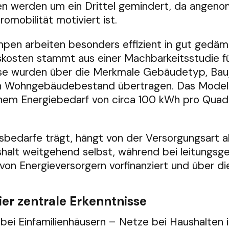
n werden um ein Drittel gemindert, da angenom
omobilität motiviert ist.
pen arbeiten besonders effizient in gut gedä
gskosten stammt aus einer Machbarkeitsstudie 
se wurden über die Merkmale Gebäudetyp, Bauj
 Wohngebäudebestand übertragen. Das Modell 
 einem Energiebedarf von circa 100 kWh pro Qu
nsbedarfe trägt, hängt von der Versorgungsart ab.
alt weitgehend selbst, während bei leitungsg
 von Energieversorgern vorfinanziert und über d
ier zentrale Erkenntnisse
ei Einfamilienhäusern – Netze bei Haushalten i