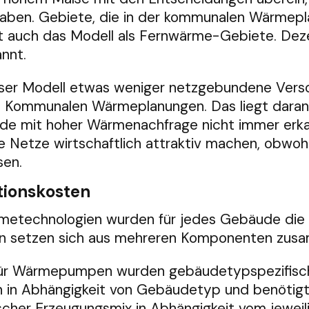
aben. Gebiete, die in der kommunalen Wärmepl
ert auch das Modell als Fernwärme-Gebiete. De
nnt.
nser Modell etwas weniger netzgebundene Vers
 Kommunalen Wärmeplanungen. Das liegt daran,
e mit hoher Wärmenachfrage nicht immer erka
Netze wirtschaftlich attraktiv machen, obwohl 
sen.
tionskosten
etechnologien wurden für jedes Gebäude die I
n setzen sich aus mehreren Komponenten zus
ür Wärmepumpen wurden gebäudetypspezifisch
ion in Abhängigkeit von Gebäudetyp und benötigt
scher Erzeugungsmix in Abhängigkeit vom jewei